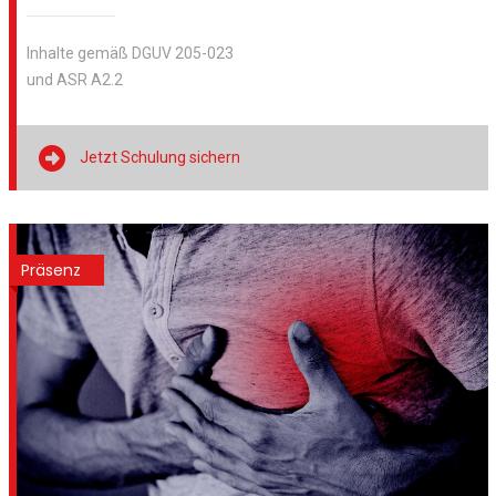
Inhalte gemäß DGUV 205-023
und ASR A2.2

Jetzt Schulung sichern
Präsenz