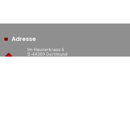
Adresse
Im Haunerkrass 6
D-44309 Dortmund
https://www.ruhrsolutions.de
+49 (0) 231 70016277
info@ruhrsolutions.de
Kontakt
ruhr.solutions GmbH
+49 (0) 231 70016277