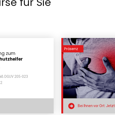
rse für Sie
Präsenz
ung zum
hutzhelfer
mäß DGUV 205-023
.2

Bei Ihnen vor Ort: Jetz