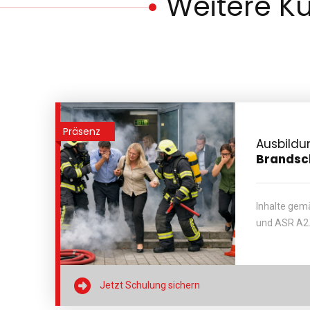
Weitere Ku
Präsenz
Ausbild
Brandsc
Inhalte ge
und ASR A2

Jetzt Schulung sichern