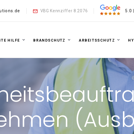
utions.de
VBG Kennziffer 8.2076
5.0
STE HILFE
BRANDSCHUTZ
ARBEITSSCHUTZ
HY
heitsbeauftr
ehmen (Ausb