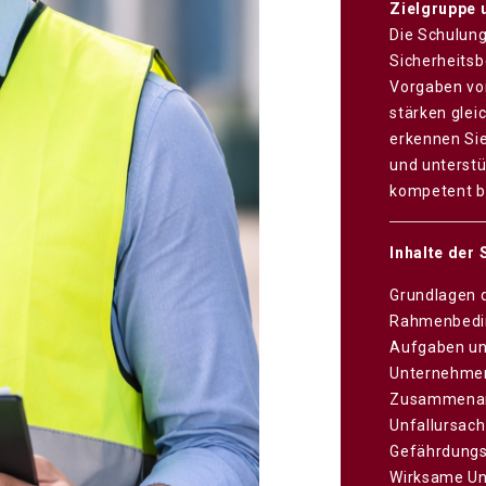
Zielgruppe 
Die Schulung
Sicherheitsb
Vorgaben vo
stärken glei
erkennen Sie
und unterst
kompetent be
Inhalte der
Grundlagen d
Rahmenbedi
Aufgaben un
Unternehme
Zusammenarb
Unfallursac
Gefährdungs
Wirksame Un