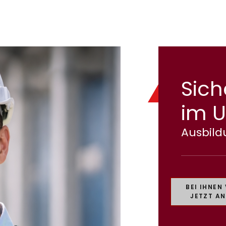
Sich
im 
Ausbil
BEI IHNEN
JETZT A